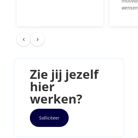
motivat
wensen 
4
5
Zie jij jezelf
hier
werken?
Solliciteer