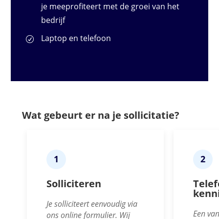
je meeprofiteert met de groei van het
bedrijf
Laptop en telefoon
Wat gebeurt er na je sollicitatie?
1
2
Solliciteren
Telef
kenn
Je solliciteert eenvoudig via
Een van
ons online formulier. Wij