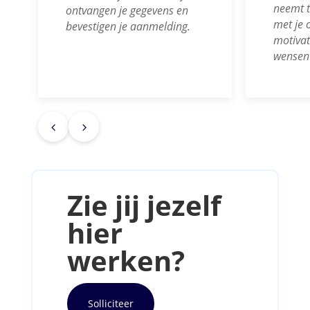
neemt t
ontvangen je gegevens en
met je 
bevestigen je aanmelding.
motivat
wensen 
4
5
Zie jij jezelf
hier
werken?
Solliciteer