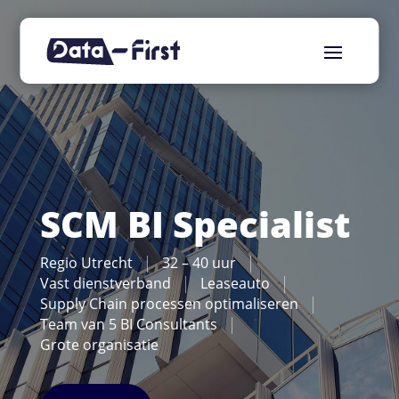
SCM BI Specialist
Regio Utrecht
32 – 40 uur
Vast dienstverband
Leaseauto
Supply Chain processen optimaliseren
Team van 5 BI Consultants
Grote organisatie