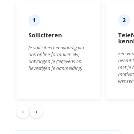
1
2
Solliciteren
Telef
kenn
Je solliciteert eenvoudig via
Een van
ons online formulier. Wij
neemt t
ontvangen je gegevens en
met je 
bevestigen je aanmelding.
motivat
wensen 
4
5